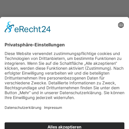
© Närrischer Freundschaftsring
Neckar-Gäu